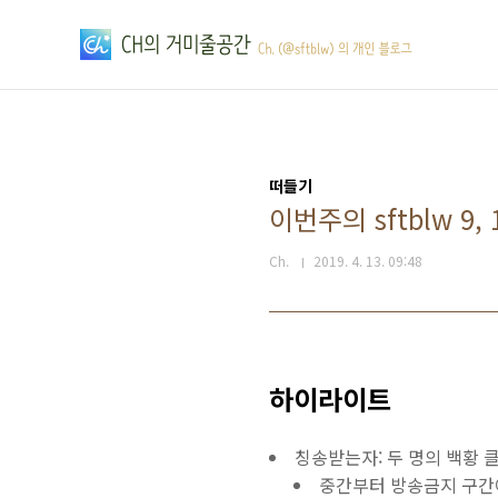
본문 바로가기
떠들기
이번주의 sftblw 9, 
Ch.
2019. 4. 13. 09:48
하이라이트
칭송받는자: 두 명의 백황 클리
중간부터 방송금지 구간