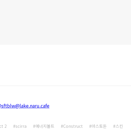
@sftblw@lake.naru.cafe
ct 2
scirra
에너지볼트
Construct
마스토돈
스킨