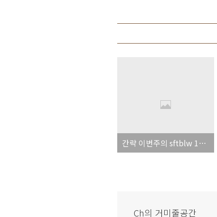
간략 이번주의 sftblw 12, 13
Ch의 거미줄공간