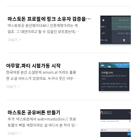
영상을 주고받는 게 된다고 보시면 됩니다. 자세
러너를 위한 설명 (이 블로그) - QnA 모음 글타
힌 설명 안 할 거임.) 가장 큰 특징은 동영상 보는
래 (@sftblw@twingyeo.kr) 1..
사람 끼리 P2P (웹토런트) 로 공유한다는 겁니
마스토돈 프로필에 링크 소유자 검증을 추가했어요!
다. 그래서 "피어"튜브죠. 근데 그건 저한텐 중요
마스토돈은 분산형이다보니 인증계정이라는 게
치 않고... 예전부터 동영상을 자유롭게 올리고
없죠. 그 대안이라고 할 수 있을진 모르겠는데,
싶었는데 설치가 귀찮아서 (-_-;;) 계속 스킵했었
2.6.0 업데이트에 웹사이트의 소유자를 프로필
습니다. 음악은 아직 사운드클라우드를 대체할
더보기
에 인증하는 기능이 들어갔어요.방법은 단순히
만한 AP 구현체는 이른 거 같고요. 설치는 마음
프로필 페이지에 있는 링크를 적당히 수정해서
같아선 docker로 편하게 하고싶었는데 제가 쓰
홈페이지에 걸기만 하면 되구요, 다만 rel="me"
는 모델이 Odroid HC2 (무려 armv7입니다.
속성은 꼭 들어있어야 한다고 하네요. 자신의 계
32비트라구요. 으엑.) 에 Ar..
아무말.파티 시험가동 시작
정 주소랑 rel="me" 만 있으면 그 외에는 자유
한국어권 분산 소셜망에 amum.al 이라는 훌륭
롭게 수정 가능한 것 같아요! 인증되면 프로필 메
한 소셜 서비스가 있었어요. 누구나 웃긴 아무말
타데이터란의 링크에 체크표시가 떠요!이 블로
을 올릴 수 있는 서비스였죠. 그러...나... 그 곳이
더보기
그의 경우 사이드바에 넣었어요.
edge.twingyeo.kr 을 위해 희생 (으흑흑) 되었
다는 소식을 전해들었어요. 삘 받은 저는 도메인
을(웹사이트) 하나 샀는데요, amumal.party​
2018년 말 서비스 종료 ​ 마스토돈을 시험적으로
마스토돈 공유버튼 만들기
돌리고 있어요. 별 문제는 잘 없는데 이메일 서비
추가: 마스토돈에서 web+mastodon:// 프로
스 쪽이 자주 계정정지를 해버려서 가입이 안 되
토콜이 빠질 예정이라는 걸 어디서 본 적이 있습
는 일이 잦네요... 그것 외에도 미디어 저장소 쪽
니다. 나중에 안 될 수 있어요. 간단하게 안 돼요?
을 클라우드플레어를 거치게 해야하는데 그게
더보기