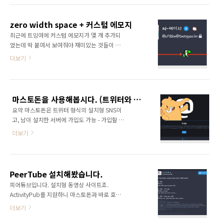
게 자유로움. 실제로 내 계정은 거의 나 혼자 쓰
Q. 연합우주 (Fediverse) 가 무엇인가요? A. 여
는 don.naru.cafe 서버에 있지만, 내 맞팔의 대
러 SNS가 서로 연결되어 있는 망을 말합니다. Q.
부분은 twingyeo.kr 서버에 있다 ..
zero width space + 커스텀 에모지
서로 연결되어 있다뇨? 트위터는 트위터이고, 페
최근에 트잉여에 커스텀 에모지가 몇 개 추가되
이스북은 페이스북인데요? A. 네, 그렇죠? 트위
었는데 딱 붙여서 보여줘야 재미있는 것들이 있
터, 페이스북이 아닌 새로운 종류의 SNS라면 가
더라구요. 근데 때마침 붙여서 올리시는 분이 있
더보기
능하죠. Q. 새로운 종류의 SNS요? 미투데이나
어서 물어봤습니다. 마스토돈에서 커스텀 에모
APP.net 같은 건가요? 아님 시나 웨이보? A. 아
지를 연속으로 이어붙이려면 최소한 그 사이에
닙니다. 기존 SNS는 서로 연결되어 있지 않습니
공백이 하나라도 있어야 됩니다. 그걸 우회하는
다. 페이스북에서 트위터로 메시지를 보낼 수 없
방법이 폭 없는 스페이스 문자 (U+200B) 입니
잖아요? Q. 그럼 그게 ..
마스토돈을 사용해봅시다. (트위터와 비슷한 SNS)
다. 입력 방법은 여러가지인데 저는 오토핫키 스
요약 마스토돈은 트위터 형식의 설치형 SNS이
크립트를 쓰기로 했습니다. ; 특수문자
고, 남이 설치한 서버에 가입도 가능 - 가입할 서
:*:szwsp::​ ; zero width space 이런 사이트도
버 추천: 2-1 확인 네이버 메일에서 구글 메일로
알려주시더라구요. 저는 효과를 못 봤지만요...
더보기
이메일을 보내듯이 서버가 달라도 실시간 소통
https://codepen.io/chriscoyier/pen/iLKwm
가능 - ID도 이메일 형식
(@sftblw@twingyeo.kr) - 호환되는 다른
SNS: 9-3-1 확인 좋아요? 네. - 커스텀 에모지 -
PeerTube 설치해봤습니다.
글 별 공개 범위 설정 🔒 - 민감한 내용 가리기 🙈
피어튜브입니다. 설치형 동영상 사이트죠.
- 서버의 공유 타임라인 🌐 등 마스토돈을 설명하
ActivityPub를 지원하니 마스토돈과 바로 호환
는 다른 글 보기: - 공앱으로 시작하는 마스토돈
됩니다. (무슨 말이냐면, 워드프레스의 동영상 사
더보기
(@lapy@k.lapy.link) - 트위터 유저를 위한 간
이트 버전인데 이메일 마냥 설치한 놈들끼리 동
단 안내서 (@cheesekun@twingyeo.kr) - 커뮤