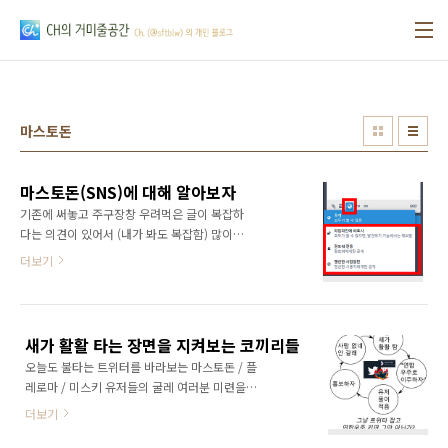
본문 바로가기
마스토돈
마스토돈(SNS)에 대해 알아보자
기존에 써놓고 주구장창 우려먹은 글이 복잡하
다는 의견이 있어서 (내가 봐도 복잡함) 많이들
궁금해하시는 거 위주로 간단한 버전을 써볼까
더보기
함. 말투가 이런 건 간단명료함을 위함이니 이해
부탁요 1. 마스토돈 마스토돈(Mastodon)이 뭔
데 마스토돈은 트위터나 미투데이 같은 방식의
SNS를 만들 수 있는 엔진임. 그걸로 만들어진
새가 활활 타는 장면을 지켜보는 코끼리들
SNS 서버들을 말하기도 함 TMI인데 멸종한 코
오늘도 불타는 트위터를 바라보는 마스토돈 / 플
끼리 이름이고 이 이름의 밴드도 있음 왜함 트위
레로마 / 미스키 유저들의 굴레 여러분 미련을
터 유저들이 트위터 하는 데 이유가 있음? 님들
버리세요 쟤들 아무리 활활 타도 오라고 해도 안
도 지박령이잖슴. 나도 여기 지박령임 뭐가 특별
더보기
와요 우리만 좋으면 됐지 혹시라도 아직도 타오
한데 "연합". 서버가 달라도 팔로우나 멘션 같은
르는 분들께서 보실까봐 해서 설명도 적습니다