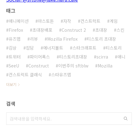
태그
애니메이션
마스토돈
자작
컨스트럭트
게임
Firefox
초대장배포
Construct 2
초대장
스킨
유즈맵
리뷰
Mozilla Firefox
티스토리 초대장
감상
잡담
에너지볼트
스타크래프트
티스토리
트위터
파이어폭스
티스토리초대장
scirra
애니
SeeU
Construct
이번주의 sftblw
Mozilla
컨스트럭트 클래식
스타유즈맵
더보기
검색