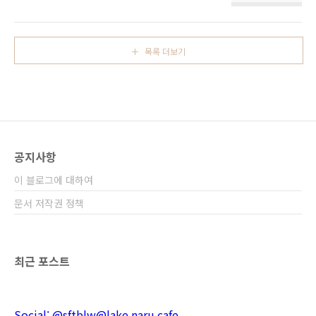
골치아픕니다. 이거 기존 구현이 가만 생각해보
니 엉망이더라구요. 제대로된 자동 동기화를 구
현한다는 게 쉽지 않은 일이더군요. 지금 저게 블
로킹 이슈입니다. 저거랑 릴리즈용으로 내보내
목록 더보기
는 방법만 파악하면 0.1 버전이 릴리즈될 수 있
습니다. 무엇보다 예쁘게 꾸몄어요 히히 만우절
공지사항
이 블로그에 대하여
문서 저작권 정책
최근 포스트
Social: @sftblw@lake.naru.cafe