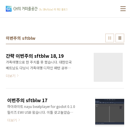
본문 바로가기
이번주의 sftblw
간략 이번주의 sftblw 18, 19
가족여행으로 한 주치를 못 썼습니다. 대한민국
베트남도 다낭시 가족여행 디자인 패턴 공부중
(refactoring.guru 의 책) 섀도우즈: 암스테르담
더보기
보드게임 해봤습니다. 이것저것 하고싶은 게 너
무 많아요... 꾸준히 하는 게 젤 중요한데... nayu
2주간 못 만졌습니다. 다른 거 먼저 할 생각이라-
이번주의 sftblw 17
하이라이트 nayu beatplayer for godot 0.1.0
릴리즈 EWI USB 왔습니다. 이틀 갖고놀았습니
다. Mi lernas esperanto, Mi ne estas
더보기
esperantistoj, Duolingo estas esperantistoj
상세 nayu ("심플 리듬게임"을 만들어보자 프로