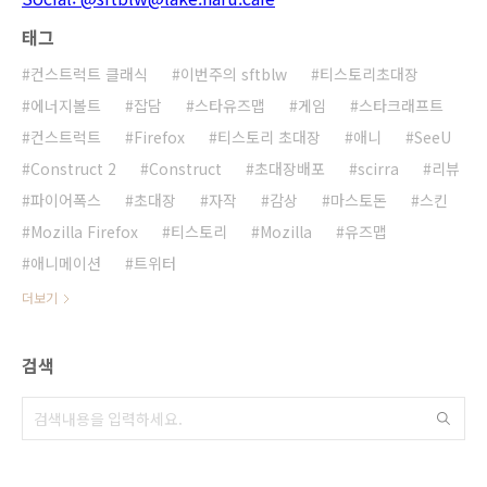
태그
컨스트럭트 클래식
이번주의 sftblw
티스토리초대장
에너지볼트
잡담
스타유즈맵
게임
스타크래프트
컨스트럭트
Firefox
티스토리 초대장
애니
SeeU
Construct 2
Construct
초대장배포
scirra
리뷰
파이어폭스
초대장
자작
감상
마스토돈
스킨
Mozilla Firefox
티스토리
Mozilla
유즈맵
애니메이션
트위터
더보기
검색