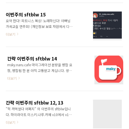
젝트) beatplayer sena에서 쓰던 beatplayer
를 빼서 0.1.0 으로 릴리즈했습니다. sena는 안
이번주의 sftblw 15
한지 꽤나 됐죠... 목적은 nayu에서 재사용하기
요약 한다! 피트니스 복싱! 노래하신다! 아빠님
위해.
가곡교실 연주회! (개인정보 보호 차원에서 디테
https://github.com/sftblw/beatplayer-
일 생략) 올린다! 미스키.나루.카페 설명! 공부한
더보기
godot beatplayer nayu "심플 리듬게임을 만
다! 오기로 끝까지 본다! 조금 더 디테일하게 한
들어보자 프로젝트" 입니다. 저번에 만들던
다! 피트니스 복싱! 흘린다! 땀 뻘뻘! 올린다! 미
sena가 복잡도가 올라가면서 스스로도 코드 보
스키.나루.카페 설명! 공부한다! 오기로 끝까지
기가 싫어지..
본다! 남았다! 더 공부할 거리! 노린다! 나만의
간략 이번주의 sftblw 14
SNS! 안 한다! 주중에는 딴 게 좋다! 시험친다!
msky.naru.cafe 마이그레이션 분량을 병합 요
스킬 IQ! 자신없다! C++! 해야한다! 언젠가 공
청, 병합됨 한 분 아직 고통받고 계십니다. 생일
부! 솔직히 시험이라는 게 자신있는 거만 보잖습
이 끼어있었습니다. 피트니스 복싱 무리했다 3일
니까. JavaScript는 그래도 중급은 나올 거 같은
더보기
쑤셨습니다. :) 이쁜 로고 (색상만 다름) 죽 그렸
데 귀찮고, 정말 좋은 점수 받고 싶은 건 C++인
다가 한 번 갈아엎고 그냥 단색으로 만들었어요.
데 C++ 넘모 무서워요... 취미로는 쓸 일이 없으
Misskey 쪽은 misskey 컬러링을 따라가도록.
니까 (취미로 C++을 한다고요 대체 무슨 괴물이
세요?) 당..
간략 이번주의 sftblw 12, 13
"헉 까먹었다 어쩌지" 의 이번주의 sftblw입니
다. 하이라이트 미스키.나루.카페 v10에서 v11
로 마이그레이션 완료 외부 인스턴스와 인터렉
더보기
션이 있던 게시물은 모두 삭제 처리되었습니다