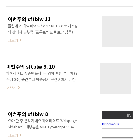
(흐규ㅠ) 투표나 공개범위 문제로 마이그레이션
이 안 되던 건 다 고쳤다는 게 나름의 위안입니
다. 마이그레이션 마저 짜고 v11을 공개해주세
이번주의 sftblw 11
요 메인테이너님 ㅠㅠ (오픈소스 프로젝트에 뭘
줄일게요. 하이라이트? ASP.NET Core 기초강
바라는거야) 미스키의 공식 플래그십 인스턴스
좌 찾아서 공부중 (프론트엔드 파트만 남음) 개
는 마이그레이션을 포기하고 주소를 바꿨다고
인 사정으로 화장실에서 3일 살았어요 다음주의
하죠. (무시무시) 한동안 버려졌다는 느낌에 빡
더보기
모토는 "실패를 하자" 게임툴 강좌 동영상을 만
돌아서 번역을 안 해왔어서 신기능 번역이 좀 밀
들어보려고 합니다
렸습니다. "페이지" 기능이 생겼더라구요. 내가
열씨미 공부해서 직접 SNS를 만들어야지 언젠
가... 미스키 넘나 불안정한 것... 놀라운 이슈인
이번주의 sftblw 9, 10
데, 덧댓글에 d..
하이라이트 칭송받는자: 두 명의 백황 클리어 (9
주, 10주) 중간부터 방송금지 구간이어서 미친듯
이 달렸습니다. 블로그 글 마스토돈을 사용해봅
더보기
시다 업데이트 완료 Webpage-Sidebar 0.1.0
릴리즈 (10주) 바깥세상? 마스토돈 2.8.0 이 나
왔습니다. 이제 투표가 있죠. Misskey 의 투표도
잘 지원하는 것까지 확인했습니다. (서버 관리자
이번주의 sftblw 8
분께 업데이트 해달라고 조름) 한 마디 으아 좀
으아 한 주 빨리가네요 하이라이트 Webpage-
쉽시다 이제
Sidebar의 대부분을 Vue-Typescript-Vuex 조
합으로 바꿨습니다. Firefox Sync 문제가 가장
더보기