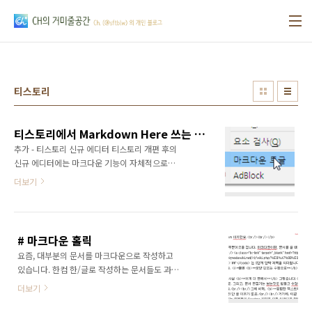
본문 바로가기
티스토리
티스토리에서 Markdown Here 쓰는 요령
추가 - 티스토리 신규 에디터 티스토리 개편 후의
신규 에디터에는 마크다운 기능이 자체적으로
들어있습니다. 그래서 이 글의 내용도 다수 맞지
더보기
않게 됩니다. 항목 티스토리 자체 마크다운
Markdown Here h1 ~ h6 스킨을 따라감 자체
스타일이 가미됨 (underline 등) 코드 강조 일부
소수 언어만 지원 Markdown Here가 지원하는
# 마크다운 홀릭
언어를 지원 (폭이 더 넓음) 원본 마크다운 데이
요즘, 대부분의 문서를 마크다운으로 작성하고
터 서버측 저장 및 처리 (추정) 본문에 데이터로
있습니다. 한컴 한/글로 작성하는 문서들도 과제
포함됨 fn main() { println!("such rust"); } 이
를 할 때에는 조금 있지만 [Atom 에디터]
하 내용은 원본 글 내용입니다. 예전 글에서 저는
더보기
(https://atom.io/)를 쓰기 시작하면서,
마크다운 히어 부가기능을 소개한 바 있습니다.
Github에 이번학기 노트정리를 올리기 시작하