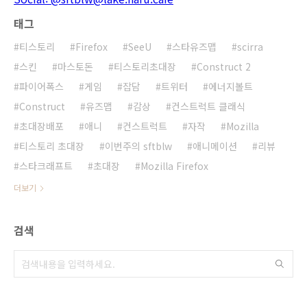
태그
티스토리
Firefox
SeeU
스타유즈맵
scirra
스킨
마스토돈
티스토리초대장
Construct 2
파이어폭스
게임
잡담
트위터
에너지볼트
Construct
유즈맵
감상
컨스트럭트 클래식
초대장배포
애니
컨스트럭트
자작
Mozilla
티스토리 초대장
이번주의 sftblw
애니메이션
리뷰
스타크래프트
초대장
Mozilla Firefox
더보기
검색