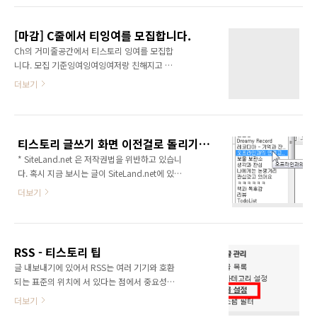
이메일 전송란 등 형식을 지정할 수 있는 고급 편
면서 정말로 마크다운을 많이 쓰기 시작했습니
집기라면 인터넷 어디서든 사용할 수 있죠..
다. 정확히는, Github flavored markdown 이
[마감] C줄에서 티잉여를 모집합니다.
지만요. ## 마크다운 뭔 얘기인지 못알아들으시
Ch의 거미줄공간에서 티스토리 잉여를 모집합
는 분들이 대부분이셨을 겁니다. 마크다운이란,
니다. 모집 기준잉여잉여잉여저랑 친해지고 싶
문서를 쓸 때 그 의미를 표현할 수 있는 문법 중
은 분 (오른쪽 사이드바의 공지사항 확인.) 내맘
더보기
하나입니다. 위키문법 비슷한 것인데요, ...아 내
♡ (갯수 제한 있으니 어쩔 수 없죠.)5가지의 덕
가 왜 이걸 설명하고 있지 [가서 읽으세요.]
을 가진 분기타 등등 반드시 지켜야 할 것실명 ㄴ
(http://rigvedawiki.net/r1/wiki.php/%EB%A7%88%ED%81%AC%EB%8B
ㄴ. 쓰면 잉여 아니라고 생각합니다.비밀글 (몰래
..
쓰기) 로 쓸 것.양식 지킬 것.홈페이지 주소를 비
티스토리 글쓰기 화면 이전걸로 돌리기 rss
워둘 것. 적을거면 본문에. 양식이메일주소 잉여
* SiteLand.net 은 저작권법을 위반하고 있습니
인증 기타 쓰고 싶은 거 참 쉽죠? 잉여인증이 뭐
다. 혹시 지금 보시는 글이 SiteLand.net에 있다
냐면요, 맘대로 하시면 됩니다. 체크 및 배부는
면 얼른 신고해주세요. by Ch. from Ch의 거미
가지고있는 초대장의 2배수인 10 분의 신청까지
더보기
줄공간 (http://softblow.tistory.com) 사이트
입니다. 자야되니까 미리 딱 맞춰서 마감했습니
랜드가 낚이라고 RSS를 글 제목에 넣었습니다.
다. 고민하기도 귀찮고요. 물론 내 맘이니까 거부
는 개편된게 익숙하지 않아서 올리는 글. 사실상
가능. 였는데 방명록에 댓글 다신 분이 이미 다른
제 블로그의 폭은 700px 로 조금 넓은 편이긴
곳에서 받아서 개설을 하셨음. -_-;;고로 ..
RSS - 티스토리 팁
하지만 아래에 있던 버튼들을 옆으로 밀어넣으
글 내보내기에 있어서 RSS는 여러 기기와 호환
면서까지 공간을 확보할 필요는 없었던지라....
되는 표준의 위치에 서 있다는 점에서 중요성을
그것보다도 글 카테고리의 하위 카테고리 구분
갖습니다. 물론 사실 그게 표준인지 아닌지는 저
더보기
이 안되더군요. 물론 수식 입력등의 기능이 생긴
도 잘 모릅니다. 하지만 지원되는 곳이 많긴 하
건 환영할 만 합니다. 그렇지만 영 불편해서... 그