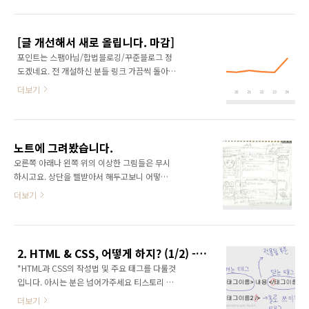
니...RSS는 쉽게 말하자면, 다른분들이 쉽게 글
래서 이전으로 돌려보겠습니다. 이전에 올렸던
을 읽을 수 있도록 다른 형태로 내보내는 형식 중
글의 스샷 재활용. 티스토리 관리 화면에서 글 설
하나입니다. RSS는 프로그램이 처리하기 좋거
정 ..
[글 개선해서 새로 올립니다. 마감]
든요. 이렇게 쉽게 읽어볼 수 있는 형식과 방식을
포인트는 스팸아님/합법블로깅/꾸준블로그 정
통틀어 피드(feed) 라고 하구요. RSS에 대해서
도겠네요. 전 개설하신 분들 링크 가끔씩 돌아보
더 자세히 알아보려면 엔하위키 미러 : RSS 나
니까, 스팸인지 확인합니다. 활동여부도 보고요.
위키백과 : RSS 로. 위키백과 웹 피드 항목도 있
더보기
물론 개설뒤엔 회수할 수 없지만. 중요한건, 초대
네요. 티스토리의 기본 설정왜 이런 글을 쓰고 있
글도 없는데 티스토리 초대링크에서 유입이 잔
냐면, 저 부터가 타 블로그의 글 확인을 우선
뜩 되어있다는거에요. 이해할 수가 없어... 저기
RSS로 새 글 목록을 읽어오고 RSS로 새글 업데
에 전 글올린적 없다구요? 확인 가능할 때 확인
이트를 주지 않는 곳은 업데이트..
노트에 그려봤습니다.
하고 (늦을수도 있으니 기다리지 말것, 그러므로
오른쪽 아래나 왼쪽 위의 이상한 그림들은 무시
떨어졌을 시 기재하신 메일로 통보해드립니다.
하시고요. 상단을 삘받아서 해두고보니 어떻게
는 취소. 다른데서 미리 받으신 분들 때문에 골때
이을지 감이 안잡히길래, 한번 그려봤습니다. 이
더보기
릴 거 같아서...), 들어온 것 5장? 중 최대 4장 배
거라면 괜찮지 않을까 싶네요... TisWorld의 주
포합니다. 아래는 미리 저장해뒀던 양식이며, 그
안점은 「획일화」입니다. 그러면서도 배경 이
대로 따를겁니다. 많이 노력했던 글이구요. 일단
미지만으로 깔끔하게 변경, 뭐 그런게 목표죠. 댓
환영합니다. 그리고... 티스토리가 초대장으로 초
글란은 왠지 페이스북이 생각나지만 색이 다르
대를 받는 이유는 크게 스팸 블로거 방지 (광고
2. HTML & CSS, 어떻게 하지? (1/2) - 어떻게든 뭐든 만들어보자
도록... 이라는 느낌으로 생각중입니다. 이름에서
나..
*HTML과 CSS의 작성법 및 주요 태그를 다룰것
알 수 있듯이, 모티브는 CyWorld. 이 그림을 참
입니다. 아시는 분은 넘어가주세요 티스토리 스
고해서 HTML부터 구조 짠 다음, 기존의 건 거의
킨은 일반적인 웹문서와 같이 정해진 언어
다 버리고 새로 만들어야 할 것 같네요. 구조는
더보기