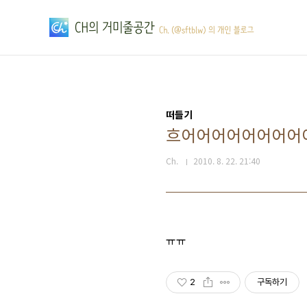
본문 바로가기
떠들기
흐어어어어어어어어
Ch.
2010. 8. 22. 21:40
ㅠㅠ
2
구독하기