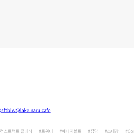
@sftblw@lake.naru.cafe
컨스트럭트 클래식
트위터
에너지볼트
잡담
초대장
Co