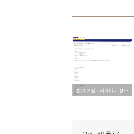
벤10 게임크리에이터 상품인증 'ㅅ';
Ch의 거미줄공간