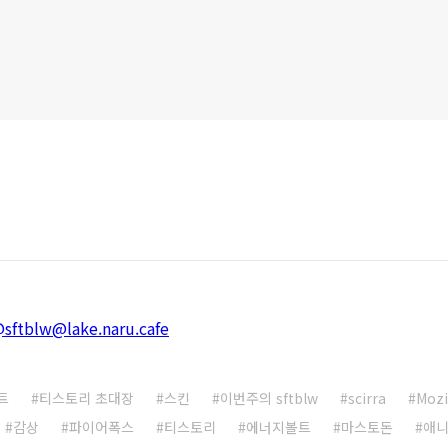
@sftblw@lake.naru.cafe
트
티스토리 초대장
스킨
이번주의 sftblw
scirra
Mozi
감상
파이어폭스
티스토리
에너지볼트
마스토돈
애