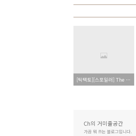
[틱택토][스포일러] The Justiece
Ch의 거미줄공간
가끔 뭐 쓰는 블로그입니다.