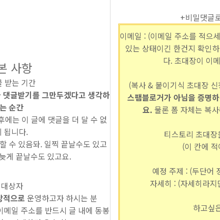
+비밀댓글
이메일 : (이메일 주소를 적으세
있는 상태이긴 한건지 확인하
다. 초대장이 이메
본 사항
 받는 기간
(복사 & 붙이기식 초대장 
제가 댓글받기를 그만두겠다고 생각하
스팸블로거가 아님을 증명하
는 순간
요.
물론 폼 자체는 복사
후에는 이 글에 댓글을 더 달 수 없
게 됩니다.
티스토리 초대장을
변할 수 있음돠. 일찍 끝날수도 있고
(이 칸에 적
, 늦게 끝날수도 있고요.
예정 주제 : (두단어
자세히 : (자세히라지
대상자
상적으로
운영하고자 하시는 분
하고싶은말
 이메일 주소를 반드시 글 내에 동봉