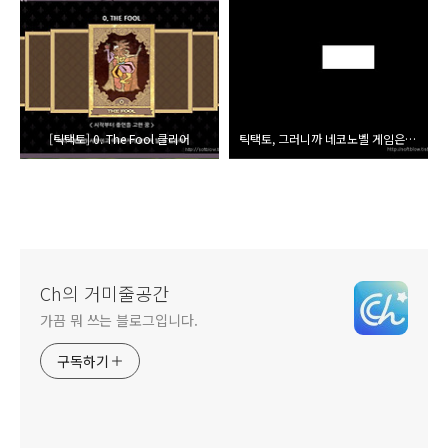
[틱택토] 0. The Fool 클리어
틱택토, 그러니까 네코노벨 게임은 Wine에서 정상 실행 불가능.
Ch의 거미줄공간
가끔 뭐 쓰는 블로그입니다.
구독하기