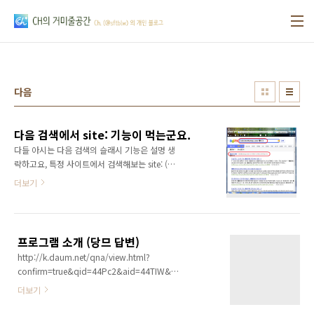
본문 바로가기
다음
다음 검색에서 site: 기능이 먹는군요.
다들 아시는 다음 검색의 슬래시 기능은 설명 생
략하고요, 특정 사이트에서 검색해보는 site: (구
글에서) 명령어가 다음에서도 먹는군요. 설마 이
더보기
거 Bing神 때문인가요? 그건 아닌 것 같군요. 그
나저나 다음에도 구글처럼 고급검색 기능이 있
었으면 좋겠어요. ps. 검색어가 케이크인건 아직
플레이도 못해본 포탈 2의 ... 그런 맵(스타1 유
프로그램 소개 (당므 답변)
즈맵)이 있나 찾아보고 싶었어요. 그러고보니 어
http://k.daum.net/qna/view.html?
바운드님께서 10pckin Science라고 제작하시
confirm=true&qid=44Pc2&aid=44TIW&page=9999
던거 봤던 듯 하네요. 저건 언제 나오지...
질문은 여러가지의 도구들을 올려놓고, 다른거
더보기
있냐고 묻는 거였습니다. 그래서.... 아래의 답변
을 제시했습니다. 참고하시길 바랄께요 시간나