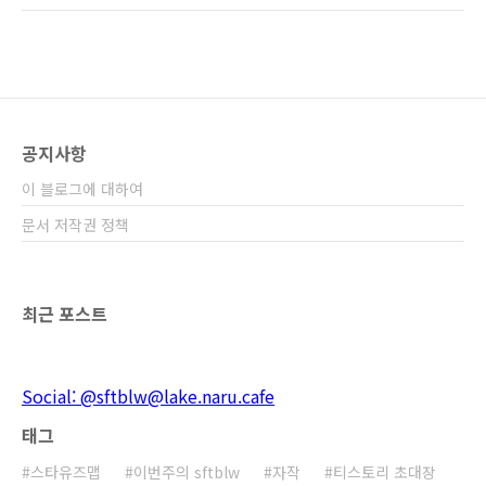
면 하나하나 다 소개해볼까 (퍼가는 게 아니고
CCL에 맞춰서 행동좀 'ㅅ') 헉 오픈소스 계열이
빠져있다니~! (이 아래에 설명하는 것들은 90%
가 오픈소스입니다. 100% 무료 사용이구요) 오
픈소스는 위키백과에서 검색해보시구요 한글 이
붙어있으면 설치시 자동 언어인식하거나 뭐 그
공지사항
런겁니다. 벡터 그래픽 도구 : Inkscape (일러스
트레이터 대용)한글 3D 그래픽 도구 : Blender
이 블로그에 대하여
(3D MAX, Maya 대용)한글 - 옵션에서..
문서 저작권 정책
최근 포스트
Social: @sftblw@lake.naru.cafe
태그
스타유즈맵
이번주의 sftblw
자작
티스토리 초대장