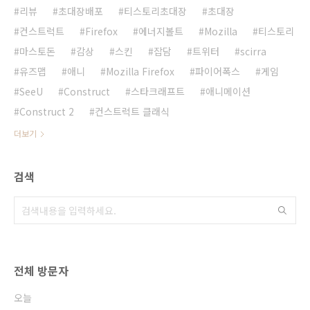
리뷰
초대장배포
티스토리초대장
초대장
컨스트럭트
Firefox
에너지볼트
Mozilla
티스토리
마스토돈
감상
스킨
잡담
트위터
scirra
유즈맵
애니
Mozilla Firefox
파이어폭스
게임
SeeU
Construct
스타크래프트
애니메이션
Construct 2
컨스트럭트 클래식
더보기
검색
전체 방문자
오늘