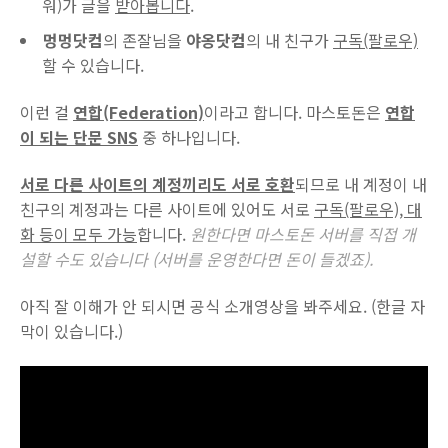
워)가 글을
받아봅니다
.
멍멍닷컴
의 존잘님을
야옹닷컴
의 내 친구가
구독(팔로우)
할 수 있습니다.
이런 걸
연합(Federation)
이라고 합니다. 마스토돈은
연합
이 되는 단문 SNS
중 하나입니다.
서로 다른 사이트의 계정끼리도 서로 호환
되므로 내 계정이 내
친구의 계정과는 다른 사이트에 있어도 서로
구독(팔로우), 대
화 등이 모두 가능
합니다.
원한다면 마스토돈 서버를 직접 개
설할 수도 있습니다 (서버를 운영한다면 돈이 들겠죠).
아직 잘 이해가 안 되시면 공식 소개영상을 봐주세요. (한글 자
막이 있습니다.)