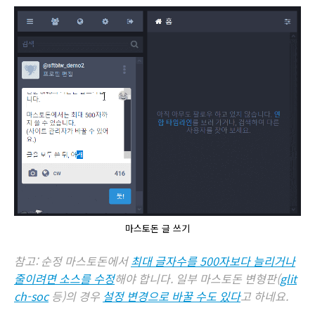
마스토돈 글 쓰기
참고: 순정 마스토돈에서
최대 글자수를 500자보다 늘리거나
줄이려면 소스를 수정
해야 합니다. 일부 마스토돈 변형판(
glit
ch-soc
등)
의 경우
설정 변경으로 바꿀 수도 있다
고 하네요.