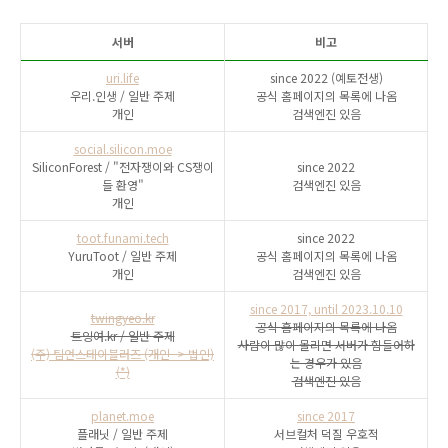
서버
비고
uri.life
since 2022 (예토전생)
우리.인생 / 일반 주제
공식 홈페이지의 목록에 나옴
개인
검색엔진 있음
social.silicon.moe
SiliconForest / "전자쟁이와 CS쟁이
since 2022
들 환영"
검색엔진 있음
개인
toot.funami.tech
since 2022
YuruToot / 일반 주제
공식 홈페이지의 목록에 나옴
개인
검색엔진 있음
since 2017, until 2023.10.10
twingyeo.kr
공식 홈페이지의 목록에 나옴
트잉여.kr / 일반 주제
사람이 많이 몰리면 서버가 힘들어하
(주) 팀언스테이블러즈 (개인 -> 법인)
는 경우가 있음
(*)
검색엔진 있음
planet.moe
since 2017
플래닛 / 일반 주제
서브컬처 덕질 우호적