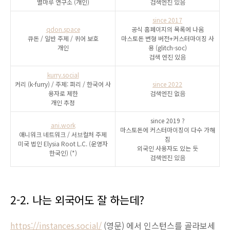
별마루 연구소 (개인)
검색엔진 있음
since 2017
qdon.space
공식 홈페이지의 목록에 나옴
큐돈 / 일반 주제 / 퀴어 보호
마스토돈 변형 버전+커스터마이징 사
개인
용 (glitch-soc)
검색 엔진 있음
kurry.social
커리 (k-furry) / 주제: 퍼리 / 한국어 사
since 2022
용자로 제한
검색엔진 없음
개인 추정
since 2019 ?
ani.work
마스토돈에 커스터마이징이 다수 가해
애니워크 네트워크 / 서브컬처 주제
짐
미국 법인 Elysia Root L.C. (운영자
외국인 사용자도 있는 듯
한국인) (*)
검색엔진 있음
2-2. 나는 외국어도 잘 하는데?
https://instances.social/
(영문) 에서 인스턴스를 골라보세