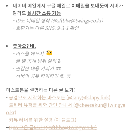
네이버 메일에서 구글 메일로
이메일을 보내듯이
서버가
달라도
실시간
소통 가능
- ID도 이메일 형식 (@sftblw@twingyeo.kr)
- 호환되는 다른 SNS: 9-3-1 확인
좋아요? 네.
- 커스텀 에모지
- 글 별 공개 범위 설정
🔒
-
민감한 내용 가리기
🙈
-
서버의 공유 타임라인
🌐
등
마스토돈을 설명하는 다른 글 보기:
-
공앱으로 시작하는 마스토돈 (@lapy@k.lapy.link)
-
트위터 유저를 위한 간단 안내서 (@cheesekun@twingye
o.kr)
-
커뮤 러너를 위한 설명 (이 블로그)
-
QnA 모음 글타래 (@sftblw@twingyeo.kr)