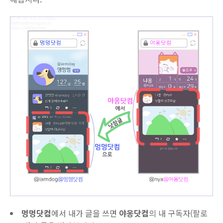
멍멍닷컴
에서 내가 글을 쓰면
야옹닷컴
의 내 구독자(팔로