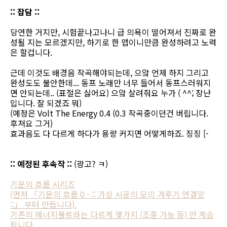
:: 잡담 ::
당연한 거지만, 시험끝나고나니 급 의욕이 떨어져서 진짜로 완
성될 지는 모르겠지만, 하기로 한 맵이니만큼 완성하려고 노력
은 할겁니다.
근데 이것도 배경음 작곡해야되는데, 으앜 언제 하지 그리고
완성도도 불안한데... 동프 노래만 너무 들어서 동프스러워지
면 안되는데.. (표절은 싫어요) 으앜 살려줘요 누가 ( ^^; 장난
입니다. 잘 되겠죠 뭐)
(예정은 Volt The Energy 0.4 (0.3 작곡중이던건 버립니다.
후져요 그거)
효과음도 다 다르게 하다가 용량 커지면 어떻게하죠. 징징 [-
:: 예정된 후속작 ::
(광고? ㅋ)
기운의 흐름 시리즈
(먼저 「기운의 흐름 0 - :: 가상 시공의 모의 겨루기 연결망
::」 부터 만듭니다).
기존의 에너지볼트와는 다르게 몇가지 (조종 가능 등) 만 계승
됩니다.