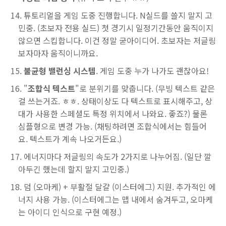
튜토리얼을 게임 도중 진행합니다. N실드를 쓸지 말지 고
민중. (초보자 전용 실드) 첫 경기시 일정기간동안 움직이지
않으면 스킵합니다. 이건 정말 굳아이디어. 초보자는 저글링
보자마자 움직이니까요.
불균형 밸런싱 시스템
. 게임 도중 누가 나가도 괜찮아요!
"
조합식 텍스트
"로 분위기를 맞춥니다. (무빙 텍스트 같은
걸 쓰는거죠. ㅎㅎ. 상태이상도 다 텍스트로 표시해주고, 상
대가 사용한 스페셜도 특정 위치에서 나와요. 좋죠?) 물론
심플형으로 변경 가능. (채팅하려면 조합식에서는 힘들어
요. 텍스트가 계속 나오거든요.)
에너지마다 저글링의 속도가 2가지로 나누어짐. (일단 깔
아두긴 했는데 할지 말지 고민중.)
덤 (오마케) + 부활절 달걀 (이스터에그) 지원. 추가적인 에
너지 사용 가능. (이스터에그는 맵 내에서 숨겨두고, 오마케
는 아이디 인식으로 구현 예정.)