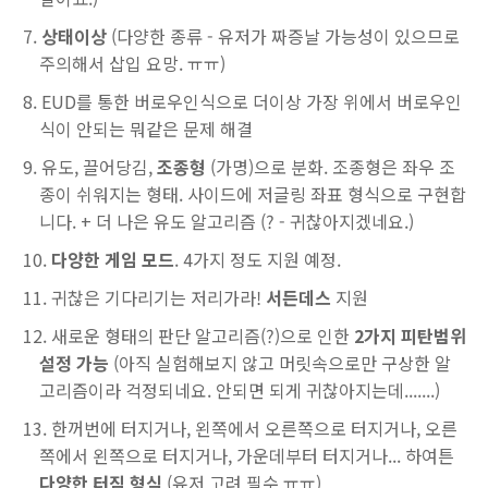
상태이상
(다양한 종류 - 유저가 짜증날 가능성이 있으므로
주의해서 삽입 요망. ㅠㅠ)
EUD를 통한 버로우인식으로 더이상 가장 위에서 버로우인
식이 안되는 뭐같은 문제 해결
유도, 끌어당김,
조종형
(가명)으로 분화. 조종형은 좌우 조
종이 쉬워지는 형태. 사이드에 저글링 좌표 형식으로 구현합
니다. + 더 나은 유도 알고리즘 (? - 귀찮아지겠네요.)
다양한 게임 모드
. 4가지 정도 지원 예정.
귀찮은 기다리기는 저리가라!
서든데스
지원
새로운 형태의 판단 알고리즘(?)으로 인한
2가지 피탄범위
설정 가능
(아직 실험해보지 않고 머릿속으로만 구상한 알
고리즘이라 걱정되네요. 안되면 되게 귀찮아지는데.......)
한꺼번에 터지거나, 왼쪽에서 오른쪽으로 터지거나, 오른
쪽에서 왼쪽으로 터지거나, 가운데부터 터지거나... 하여튼
다양한 터짐 형식
(유저 고려 필수 ㅠㅠ)