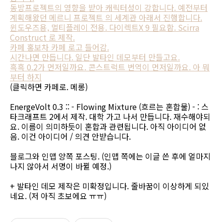
동방프로젝트의 영향을 받아 캐릭터성이 강합니다. 예전부터
계획해왔던 메르니 프로젝트 의 세계관 아래서 진행합니다.
윈도우즈용, 멀티플레이 전용. 다이렉트X 9 필요함. Scirra
Construct 로 제작.
카페 홍보차 카페 로고 들어감.
시간나면 만듭니다. 일단 발타인 데모부터 만들고요.
흑흑 0.2가 먼저일까요. 콘스트럭트 번역이 먼저일까요. 아 뭐
부터 하지
(클릭하면 카페로. 메롱)
EnergeVolt 0.3 :: - Flowing Mixture (흐르는 혼합물) - : 스
타크래프트 2에서 제작. 대학 가고 나서 만듭니다. 재수해야되
요. 이름이 의미하듯이 혼합과 관련됩니다. 아직 아이디어 없
음. 이건 아이디어 / 의견 안받습니다.
블로그와 인맵 양쪽 포스팅. (인맵 쪽에는 이글 쓴 후에 얼마지
나지 않아서 서명이 바뀔 예정.)
+ 발타인 데모 제작은 미확정입니다. 줄바꿈이 이상하게 되있
네요. (저 아직 초보에요 ㅠㅠ)