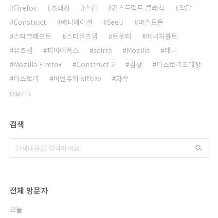
Firefox
초대장
스킨
컨스트럭트 클래식
잡담
Construct
애니메이션
SeeU
마스토돈
스타크래프트
스타유즈맵
트위터
에너지볼트
유즈맵
파이어폭스
scirra
Mozilla
애니
Mozilla Firefox
Construct 2
감상
티스토리초대장
티스토리
이번주의 sftblw
자작
더보기
검색
전체 방문자
오늘