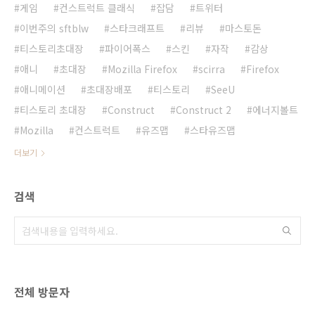
게임
컨스트럭트 클래식
잡담
트위터
이번주의 sftblw
스타크래프트
리뷰
마스토돈
티스토리초대장
파이어폭스
스킨
자작
감상
애니
초대장
Mozilla Firefox
scirra
Firefox
애니메이션
초대장배포
티스토리
SeeU
티스토리 초대장
Construct
Construct 2
에너지볼트
Mozilla
컨스트럭트
유즈맵
스타유즈맵
더보기
검색
전체 방문자