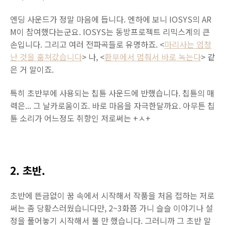
엔딩 사운드가 정말 마음에 듭니다. 엔하에 보니 IOSYS의 AR
M이 참여했다는군요. IOSYS는 동방프로젝트 리믹스계의 큰
손입니다. 그리고 여러 전파곡들로 유명하죠. <
마리사는
엄청
난 것을 훔쳐갔습니다
> 나, <
환부에서 멈춰서 바로 녹는다
> 같
은 거 말이죠.
특히 초반부에 사용되는 칩튠 사운드에 반했습니다. 칩튠의 매
력은... 그 날카로움이죠. 바로 마음을 자극한달까요. 아무튼 칩
튠 소리가 어느정도 취향인 저로써는 +ㅅ+
2. 초반.
초반에 뜬금없이 꿈 속에서 시작해서 작품을 처음 접하는 저로
써는 좀 당황스러웠습니다만, 2~3화쯤 가니 슬슬 이야기나 설
정을 풀어놓기 시작해서 볼 만 했습니다. 그러니까 그 초반 말