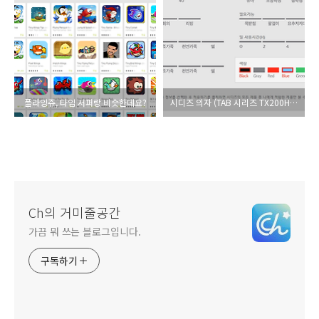
플라잉쥬, 타임 서퍼랑 비슷한데요?
시디즈 의자 (TAB 시리즈 TX200HF) 샀습니다.
Ch의 거미줄공간
가끔 뭐 쓰는 블로그입니다.
구독하기