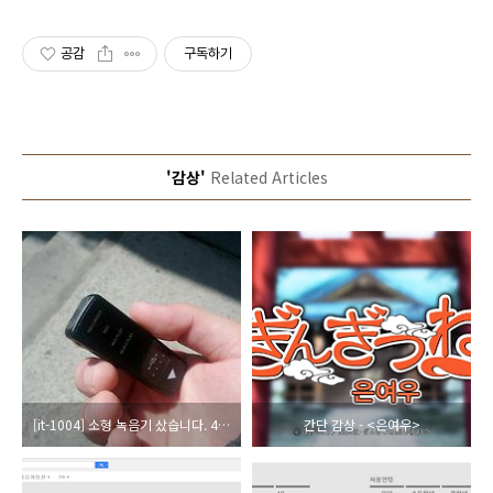
공감
구독하기
'감상'
Related Articles
[it-1004] 소형 녹음기 샀습니다. 4~5만원대 USB형
간단 감상 - <은여우>