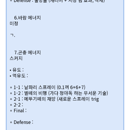
∘ Defense : 물방울 (캐리어 + 지상 덤 효과, 삭제)
6.바람 에너지
미정
ㄱ.
7.곤충 에너지
스커지
• 유도 :
• 역유도 :
∘ 1-1 : 날파리 스프레이 (0.1꺼 6+6+7)
∘ 1-2 : 벌떼의 비행 (가다 정야독 하는 무서운 기술)
∘ 2-1 : 메뚜기떼의 재앙 (새로운 스프레이 trig
∘ 2-2 :
∘ Final :
∘ Defense :