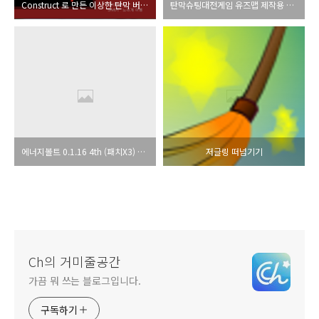
Construct 로 만든 이상한 탄막 버티기 (?)
탄막슈팅대전게임 유즈맵 제작용 아이디어 노트
에너지볼트 0.1.16 4th (패치X3) 노뮤직버전
저글링 떠넘기기
Ch의 거미줄공간
가끔 뭐 쓰는 블로그입니다.
구독하기