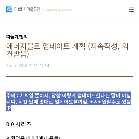
본문 바로가기
떠들기/창작
에너지볼트 업데이트 계획 (지속작성, 의
견받음)
Ch.
2010. 7. 25. 22:14
주의 : 기획일 뿐이지, 당장 이렇게 업데이트한다는 말이 아닙
니다. 시간 날때 멋대로 업데이트할꺼임. +ㅅ+ 안할수도 있음
:P
0.0 시리즈
계획없음 (0.0.7에서 종료)