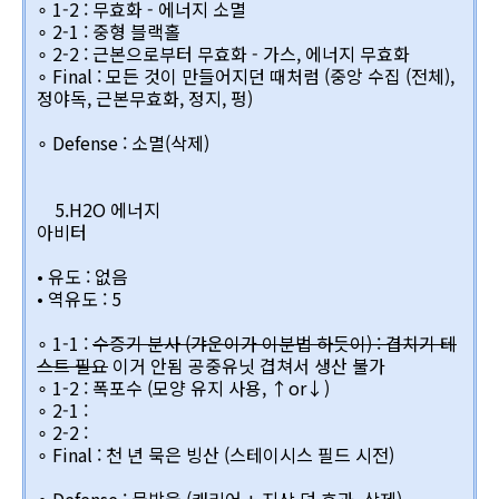
∘ 1-2 : 무효화 - 에너지 소멸
∘ 2-1 : 중형 블랙홀
∘ 2-2 : 근본으로부터 무효화 - 가스, 에너지 무효화
∘ Final : 모든 것이 만들어지던 때처럼 (중앙 수집 (전체),
정야독, 근본무효화, 정지, 펑)
∘ Defense : 소멸(삭제)
5.H2O 에너지
아비터
• 유도 : 없음
• 역유도 : 5
∘ 1-1 :
수증기 분사 (갸운이가 이분법 하듯이) : 겹치기 테
스트 필요
이거 안됨 공중유닛 겹쳐서 생산 불가
∘ 1-2 : 폭포수 (모양 유지 사용, ↑or↓)
∘ 2-1 :
∘ 2-2 :
∘ Final : 천 년 묵은 빙산 (스테이시스 필드 시전)