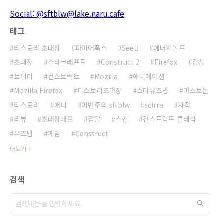
Social: @sftblw@lake.naru.cafe
태그
티스토리 초대장
파이어폭스
SeeU
에너지볼트
초대장
스타크래프트
Construct 2
Firefox
감상
트위터
컨스트럭트
Mozilla
애니메이션
Mozilla Firefox
티스토리초대장
스타유즈맵
마스토돈
티스토리
애니
이번주의 sftblw
scirra
자작
리뷰
초대장배포
잡담
스킨
컨스트럭트 클래식
유즈맵
게임
Construct
더보기
검색